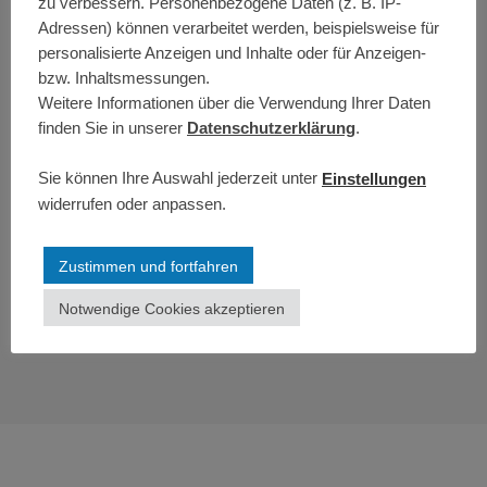
zu verbessern. Personenbezogene Daten (z. B. IP-
Kooperation mit dem EC Eisenbahn Campus bieten
Adressen) können verarbeitet werden, beispielsweise für
wir ab sofort
Schulungen für das Zusatzmodul für
personalisierte Anzeigen und Inhalte oder für Anzeigen-
das European Train Control System (ETCS)
an.
bzw. Inhaltsmessungen.
Weitere Informationen über die Verwendung Ihrer Daten
Unsere
ETCS-Schulungen
finden in Hamburg statt,
finden Sie in unserer
Datenschutzerklärung
.
dauern 7 Tage und unterteilen sich in Theorie und
Praxis. Die praktischen Fahrten werden auf dem Zusi-
Sie können Ihre Auswahl jederzeit unter
Einstellungen
Bahnsimulator durchgeführt, der dafür eigens
widerrufen oder anpassen.
aufgerüstet wurde.
Zustimmen und fortfahren
Weitere Informationen zum Ablauf und
Notwendige Cookies akzeptieren
Umfang der ETCS-Schulung